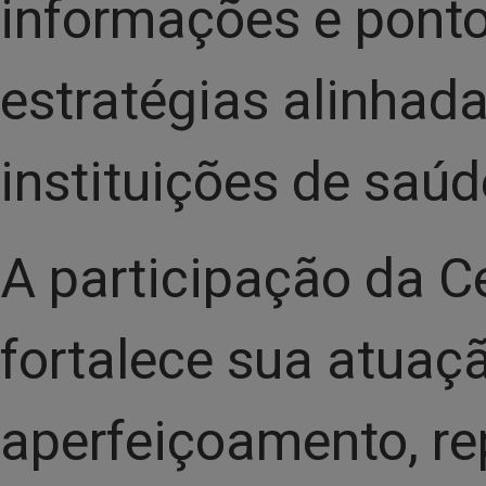
informações e ponto
estratégias alinhad
instituições de saúd
A participação da C
fortalece sua atuaç
aperfeiçoamento, re