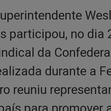
superintendente Wes
s participou, no dia
indical da Confeder
alizada durante a Fe
ro reuniu representa
país para promover a