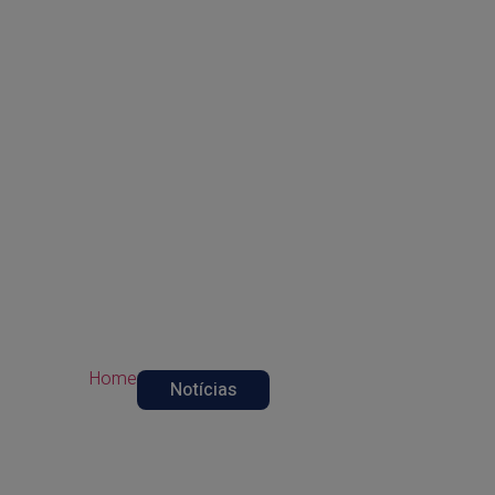
Notícias
Confira nossos conteúdos exclusivos em primeira m
Home
Notícias