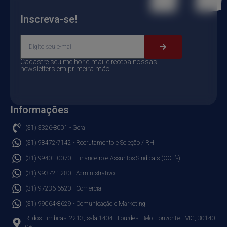
Inscreva-se!
Cadastre seu melhor e-mail e receba nossas
newsletters em primeira mão.
Informações
(31) 3326-8001 - Geral
(31) 98472-7142 - Recrutamento e Seleção / RH
(31) 99401-0070 - Financeiro e Assuntos Sindicais (CCT’s)
(31) 99372-1280 - Administrativo
(31) 97236-6520 - Comercial
(31) 99064-8629 - Comunicação e Marketing
R. dos Timbiras, 2213, sala 1404 - Lourdes, Belo Horizonte - MG, 30140-