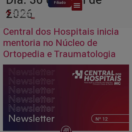
Dia:
30 de abril de
Filiado
2026
Central dos Hospitais inicia
mentoria no Núcleo de
Ortopedia e Traumatologia