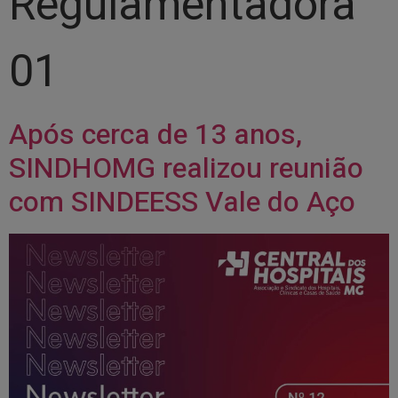
Regulamentadora
01
Após cerca de 13 anos,
SINDHOMG realizou reunião
com SINDEESS Vale do Aço