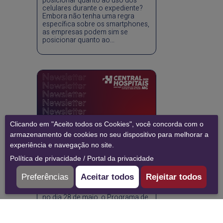
posicionar quanto ao uso dos
celulares durante o expediente?
Embora não tenha uma regra
específica sobre os smartphones,
as empresas podem sim se
posicionar quanto ao...
Clicando em "Aceito todos os Cookies", você concorda com o
armazenamento de cookies no seu dispositivo para melhorar a
experiência e navegação no site.
07/07/2026
Newsletter
Política de privacidade
/
Portal da privacidade
Conclusão do PDL no
filiado Buona Vita Home
Preferências
Aceitar todos
Rejeitar todos
Care
A Central dos Hospitais concluiu,
no dia 28 de maio, o Programa de
Desenvolvimento de Líderes em
um dos seus filiados, a empresa
Buona Vita Home Care....