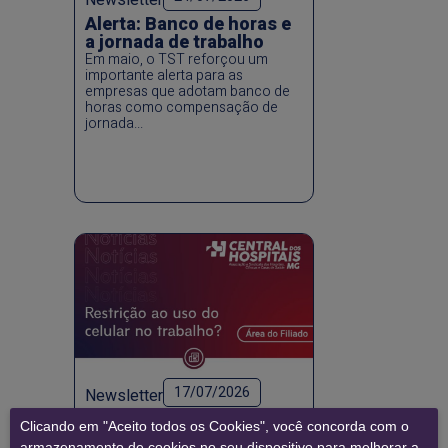
Newsletter
Alerta: Banco de horas e
a jornada de trabalho
Em maio, o TST reforçou um
importante alerta para as
empresas que adotam banco de
horas como compensação de
jornada...
17/07/2026
Newsletter
Restrição ao uso do
Clicando em "Aceito todos os Cookies", você concorda com o
celular no trabalho?
armazenamento de cookies no seu dispositivo para melhorar a