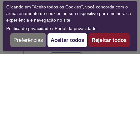
Clicando em "Aceito todos os Cookies", você concorda com o
armazenamento de cookies no seu dispositivo para melhorar a
experiência e navegação no site.
Política de privacidade
/
Portal da privacidade
Preferências
Aceitar todos
Rejeitar todos
07/07/2026
Newsletter
Conclusão do PDL no
filiado Buona Vita Home
Care
A Central dos Hospitais concluiu,
no dia 28 de maio, o Programa de
Desenvolvimento de Líderes em
um dos seus filiados, a empresa
Buona Vita Home Care....