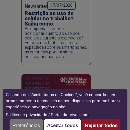
17/07/2026
Newsletter
Restrição ao uso do
celular no trabalho?
Saiba como.
As empresas podem se
posicionar quanto ao uso dos
celulares durante o expediente?
Embora não tenha uma regra
específica sobre os smartphones,
as empresas podem sim se
posicionar quanto ao...
Clicando em "Aceito todos os Cookies", você concorda com o
armazenamento de cookies no seu dispositivo para melhorar a
experiência e navegação no site.
Política de privacidade
/
Portal da privacidade
07/07/2026
Newsletter
Preferências
Aceitar todos
Rejeitar todos
Conclusão do PDL no