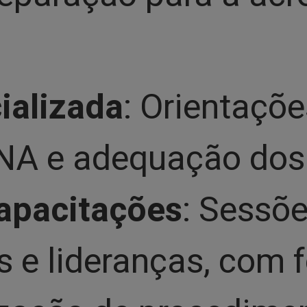
ializada
: Orientaçõ
ONA e adequação dos
apacitações
: Sessõ
s e lideranças, com