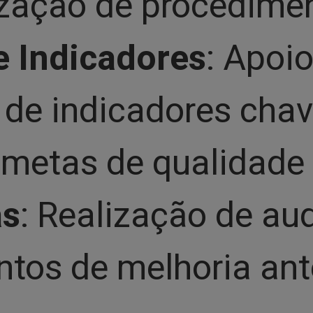
ização de procedime
 Indicadores
: Apoio
e indicadores chav
 metas de qualidade
as
: Realização de au
ontos de melhoria an