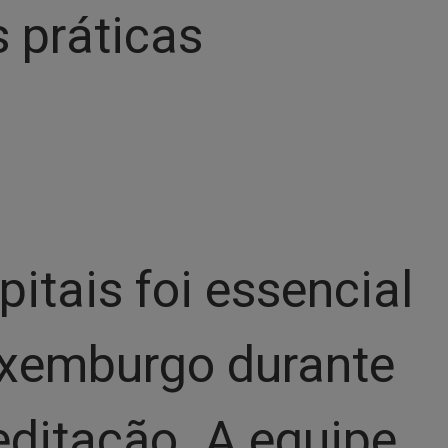
 práticas
itais foi essencial
Luxemburgo durante
editação. A equipe