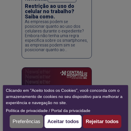
Restrição ao uso do
celular no trabalho?
Saiba como.
As empresas podem se
posicionar quanto ao uso dos
celulares durante o expediente?
Embora não tenha uma regra
específica sobre os smartphones,
as empresas podem sim se
posicionar quanto ao...
Clicando em "Aceito todos os Cookies", você concorda com o
armazenamento de cookies no seu dispositivo para melhorar a
experiência e navegação no site.
Política de privacidade
/
Portal da privacidade
07/07/2026
Newsletter
Conclusão do PDL no
Preferências
Aceitar todos
Rejeitar todos
filiado Buona Vita Home